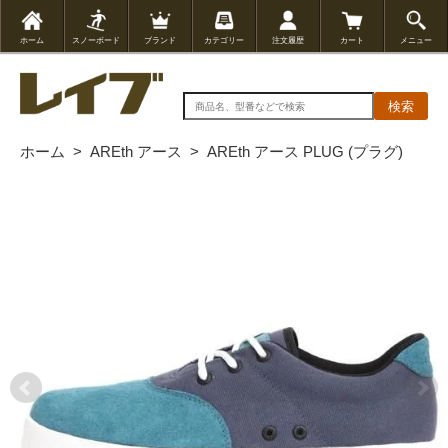
ホーム
スノーボード
ブランド
カテゴリー
注文履歴
カート
メニュー
検索
ホーム
>
AREth アース
>
AREth アース PLUG (プラグ)