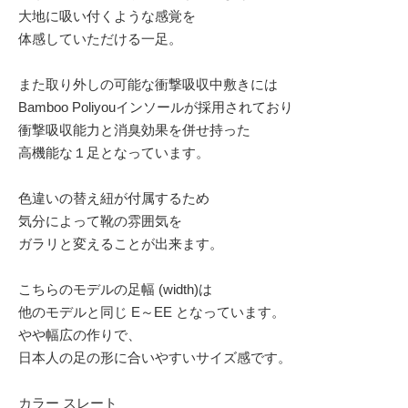
大地に吸い付くような感覚を
体感していただける一足。
また取り外しの可能な衝撃吸収中敷きには
Bamboo Poliyouインソールが採用されており
衝撃吸収能力と消臭効果を併せ持った
高機能な１足となっています。
色違いの替え紐が付属するため
気分によって靴の雰囲気を
ガラリと変えることが出来ます。
こちらのモデルの足幅 (width)は
他のモデルと同じ E～EE となっています。
やや幅広の作りで、
日本人の足の形に合いやすいサイズ感です。
カラー スレート