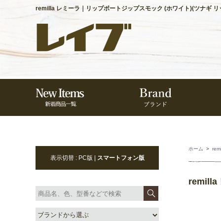
remilla レミーラ｜リップボートジップスモック (ホワイト)(ツナギ 
ホーム
>
rem
表示切替 : PC版 |
スマートフォン版
remi