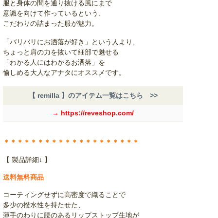
服と身体の間を通り抜ける風にまで
意識を向けて作っているという、
こだわりの詰まった服が魅力。
「バリバリにお洒落が好き」という人より、
ちょっと肩の力を抜いて細部で魅せる
「わかる人にはわかるお洒落」を
愉しめる大人なアナタにオススメです。
【 remilla 】のアイテム一覧はこちら >>
→ https://reveshop.com/
＊＊＊＊＊＊＊＊＊＊＊＊＊＊＊＊＊＊＊＊
【 製品詳細↓ 】
送料無料商品
コーティングせずに高密度で織ることで
多少の撥水性を持たせた、
薄手のわりに腰のあるリップストップ生地が