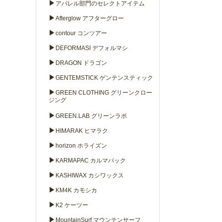
▶
アパレル部門のセレクトアイテム
▶
Afterglow アフターグロー
▶
contour コンツアー
▶
DEFORMASI デフォルマシ
▶
DRAGON ドラゴン
▶
GENTEMSTICK ゲンテンスティック
▶
GREEN CLOTHING グリーンクロー
ジング
▶
GREEN.LAB グリーンラボ
▶
HIMARAK ヒマラク
▶
horizon ホライズン
▶
KARMAPAC カルマパック
▶
KASHIWAX カシワックス
▶
KM4K カモシカ
▶
K2 ケーツー
▶
MountainSurf マウンテンサーフ