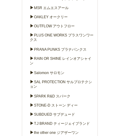
▶
MSR エムエスアール
▶
OAKLEY オークリー
▶
OUTFLOW アウトフロー
▶
PLUS ONE WORKS プラスワンワー
クス
▶
PRANA PUNKS プラナパンクス
▶
RAIN OR SHINE レインオアシャイ
ン
▶
Salomon サロモン
▶
SAL PROTECTION サルプロテクシ
ョン
▶
SPARK R&D スパーク
▶
STONE-D ストーン ディー
▶
SUBDUED サブデュード
▶
T.J BRAND ティージェイブランド
▶
the other one ジアザーワン