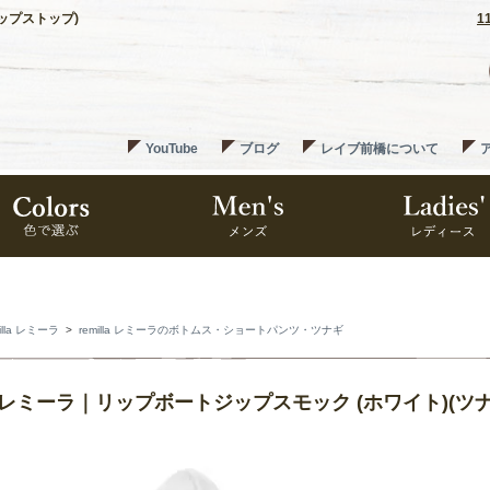
リップストップ)
1
YouTube
ブログ
レイブ前橋について
illa レミーラ
>
remilla レミーラのボトムス・ショートパンツ・ツナギ
lla レミーラ｜リップボートジップスモック (ホワイト)(ツ