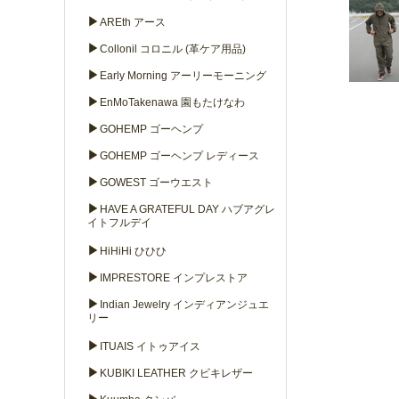
▶
AREth アース
▶
Collonil コロニル (革ケア用品)
▶
Early Morning アーリーモーニング
▶
EnMoTakenawa 園もたけなわ
▶
GOHEMP ゴーヘンプ
▶
GOHEMP ゴーヘンプ レディース
▶
GOWEST ゴーウエスト
▶
HAVE A GRATEFUL DAY ハブアグレ
イトフルデイ
▶
HiHiHi ひひひ
▶
IMPRESTORE インプレストア
▶
Indian Jewelry インディアンジュエ
リー
▶
ITUAIS イトゥアイス
▶
KUBIKI LEATHER クビキレザー