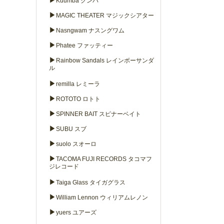
▶
Kuumba クンバ
▶
MAGIC THEATER マジックシアター
▶
Nasngwam ナスングワム
▶
Phatee ファッティー
▶
Rainbow Sandals レインボーサンダ
ル
▶
remilla レミーラ
▶
ROTOTO ロトト
▶
SPINNER BAIT スピナーベイト
▶
SUBU スブ
▶
suolo スオーロ
▶
TACOMA FUJI RECORDS タコマフ
ジレコード
▶
Taiga Glass タイガグラス
▶
William Lennon ウィリアムレノン
▶
yuers ユアーズ