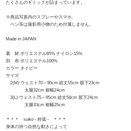
たくさんのギミックが詰まっています。
※商品写真内のスプレーやスマホ、
ペン等は撮影用小物のため付属しません。
Made in JAPAN
素 材 ポリエステル85% ナイロン15%
別 布 ポリエステル100%
カラー ネイビー
サイズ
2(M) ウェスト70～90cm 総丈55cm 股下23cm
太腿32cm 裾幅24cm
3(L) ウェスト75～95cm 総丈58cm 股下24cm
太腿33cm 裾幅25cm
＊＊＊ suiko - 粋弧 - ＊＊＊
身体の持つ自然な動きによって