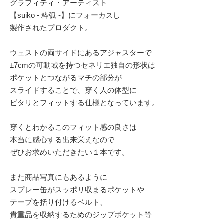
グラフィティ・アーティスト
【suiko - 粋弧 -】にフォーカスし
製作されたプロダクト。
ウェストの両サイドにあるアジャスターで
±7cmの可動域を持つセネリエ独自の形状は
ポケットとつながるマチの部分が
スライドすることで、穿く人の体型に
ピタリとフィットする仕様となっています。
穿くとわかるこのフィット感の良さは
本当に感心する出来栄えなので
ぜひお求めいただきたい１本です。
また商品写真にもあるように
スプレー缶がスッポリ収まるポケットや
テープを括り付けるベルト、
貴重品を収納するためのジップポケット等