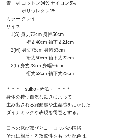
素 材 コットン94% ナイロン5%
ポリウレタン1%
カラー グレイ
サイズ
1(S) 身丈72cm 身幅50cm
裄丈48cm 袖下丈21cm
2(M) 身丈75cm 身幅53cm
裄丈50cm 袖下丈22cm
3(L) 身丈78cm 身幅56cm
裄丈52cm 袖下丈23cm
＊＊＊ suiko - 粋弧 - ＊＊＊
身体の持つ自然な動きによって
生み出される躍動感や生命感を活かした
ダイナミックな表現を得意とする。
日本の侘び寂びとヨーロッパの情緒、
それに相反する攻撃性をもった配色は、