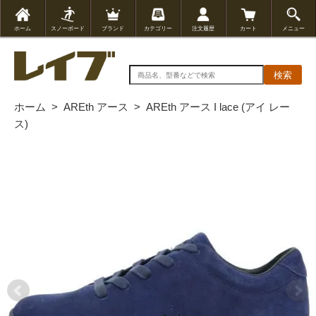
ホーム
スノーボード
ブランド
カテゴリー
注文履歴
カート
メニュー
検索
ホーム
>
AREth アース
>
AREth アース I lace (アイ レー
ス)