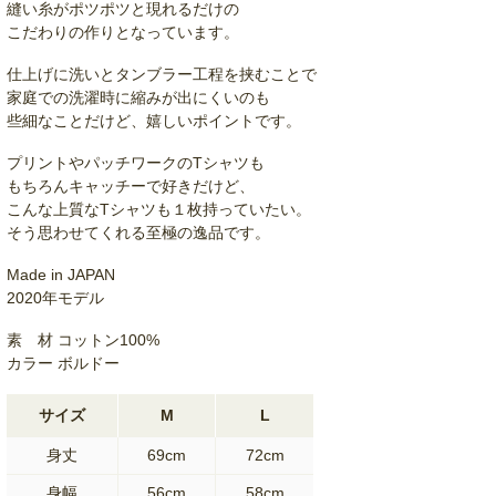
縫い糸がポツポツと現れるだけの
こだわりの作りとなっています。
仕上げに洗いとタンブラー工程を挟むことで
家庭での洗濯時に縮みが出にくいのも
些細なことだけど、嬉しいポイントです。
プリントやパッチワークのTシャツも
もちろんキャッチーで好きだけど、
こんな上質なTシャツも１枚持っていたい。
そう思わせてくれる至極の逸品です。
Made in JAPAN
2020年モデル
素 材 コットン100%
カラー ボルドー
サイズ
M
L
身丈
69cm
72cm
身幅
56cm
58cm