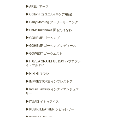
▶
AREth アース
▶
Collonil コロニル (革ケア用品)
▶
Early Morning アーリーモーニング
▶
EnMoTakenawa 園もたけなわ
▶
GOHEMP ゴーヘンプ
▶
GOHEMP ゴーヘンプ レディース
▶
GOWEST ゴーウエスト
▶
HAVE A GRATEFUL DAY ハブアグレ
イトフルデイ
▶
HiHiHi ひひひ
▶
IMPRESTORE インプレストア
▶
Indian Jewelry インディアンジュエ
リー
▶
ITUAIS イトゥアイス
▶
KUBIKI LEATHER クビキレザー