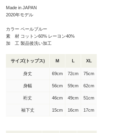
Made in JAPAN
2020年モデル
カラー ペールブルー
素 材 コットン60% レーヨン40%
加 工 製品後洗い加工
サイズ(トップス)
M
L
XL
身丈
69cm
72cm
75cm
身幅
56cm
59cm
62cm
裄丈
46cm
49cm
51cm
袖下丈
15cm
16cm
17cm