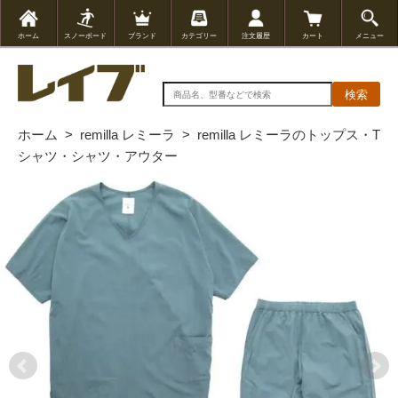
ホーム
スノーボード
ブランド
カテゴリー
注文履歴
カート
メニュー
検索
ホーム
>
remilla レミーラ
>
remilla レミーラのトップス・T
シャツ・シャツ・アウター