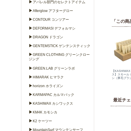
▶
アパレル部門のセレクトアイテム
▶
Afterglow アフターグロー
▶
CONTOUR コンツアー
「この商
▶
DEFORMASI デフォルマシ
▶
DRAGON ドラゴン
▶
GENTEMSTICK ゲンテンスティック
▶
GREEN CLOTHING グリーンクロー
ジング
▶
GREEN.LAB グリーンラボ
【KASHIWA
ス】スモール 
▶
HIMARAK ヒマラク
シ（豚毛ブラ
▶
horizon ホライズン
▶
KARMAPAC カルマパック
最近チェ
▶
KASHIWAX カシワックス
▶
KM4K カモシカ
▶
K2 ケーツー
▶
MountainSurf マウンテンサーフ