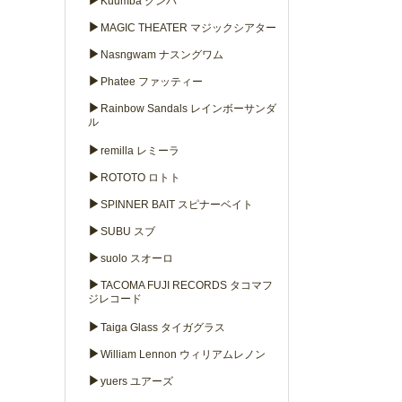
▶
Kuumba クンバ
▶
MAGIC THEATER マジックシアター
▶
Nasngwam ナスングワム
▶
Phatee ファッティー
▶
Rainbow Sandals レインボーサンダ
ル
▶
remilla レミーラ
▶
ROTOTO ロトト
▶
SPINNER BAIT スピナーベイト
▶
SUBU スブ
▶
suolo スオーロ
▶
TACOMA FUJI RECORDS タコマフ
ジレコード
▶
Taiga Glass タイガグラス
▶
William Lennon ウィリアムレノン
▶
yuers ユアーズ