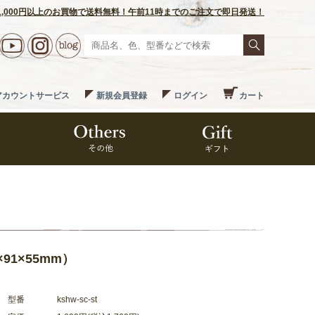
1,000円以上のお買物で送料無料！午前11時までのご注文で即日発送！
アカウントサービス
新規会員登録
ログイン
カート
91×55mm）
型番
kshw-sc-st