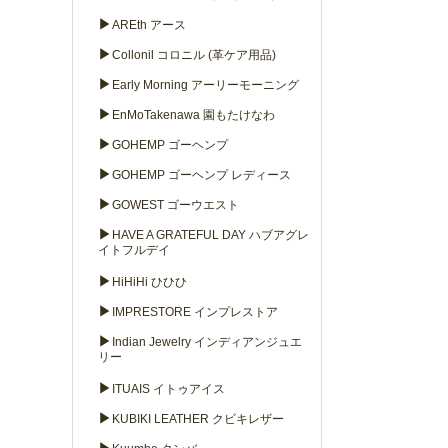
▶
AREth アース
▶
Collonil コロニル (革ケア用品)
▶
Early Morning アーリーモーニング
▶
EnMoTakenawa 園もたけなわ
▶
GOHEMP ゴーヘンプ
▶
GOHEMP ゴーヘンプ レディース
▶
GOWEST ゴーウエスト
▶
HAVE A GRATEFUL DAY ハブアグレ
イトフルデイ
▶
HiHiHi ひひひ
▶
IMPRESTORE インプレストア
▶
Indian Jewelry インディアンジュエ
リー
▶
ITUAIS イトゥアイス
▶
KUBIKI LEATHER クビキレザー