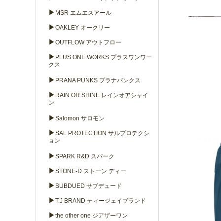
▶
MSR エムエスアール
▶
OAKLEY オークリー
▶
OUTFLOW アウトフロー
▶
PLUS ONE WORKS プラスワンワー
クス
▶
PRANA PUNKS プラナパンクス
▶
RAIN OR SHINE レインオアシャイ
ン
▶
Salomon サロモン
▶
SAL PROTECTION サルプロテクシ
ョン
▶
SPARK R&D スパーク
▶
STONE-D ストーン ディー
▶
SUBDUED サブデュード
▶
T.J BRAND ティージェイブランド
▶
the other one ジアザーワン