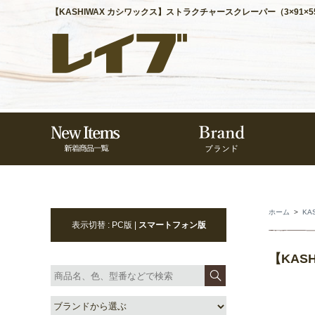
【KASHIWAX カシワックス】ストラクチャースクレーパー（3×91×5
ホーム
>
KA
表示切替 : PC版 |
スマートフォン版
【KAS