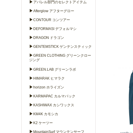
▶
アパレル部門のセレクトアイテム
▶
Afterglow アフターグロー
▶
CONTOUR コンツアー
▶
DEFORMASI デフォルマシ
▶
DRAGON ドラゴン
▶
GENTEMSTICK ゲンテンスティック
▶
GREEN CLOTHING グリーンクロー
ジング
▶
GREEN.LAB グリーンラボ
▶
HIMARAK ヒマラク
▶
horizon ホライズン
▶
KARMAPAC カルマパック
▶
KASHIWAX カシワックス
▶
KM4K カモシカ
▶
K2 ケーツー
▶
MountainSurf マウンテンサーフ