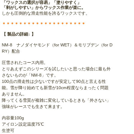
「ワックスの選択が容易」「塗りやすく」
「剥がしやすい」からワックス作業が楽に。
しかも圧倒的な滑走性能を誇るワックスです。
＊＊＊＊＊＊＊＊＊＊＊＊＊＊＊＊＊＊＊＊
【 製品の詳細↓ 】
NM-8 ナノダイヤモンド（for WET）＆モリブデン（for D
RY）配合
圧雪されたコース内用。
とりあえずこのシリーズを試したいと思った場合に最も外
さないものが「NM-8」です。
100点の滑走性は少ないですが安定して90点と言える性
能。雪が降り始めても新雪が10cm程度ならまったく問題
ありません。
降ってくる雪質が複雑に変化しているときも「外さない」
強味がレースでも生きて来ます。
内容量100g
アイロン設定温度75℃
生塗可