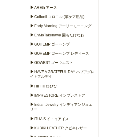
▶
AREth アース
▶
Collonil コロニル (革ケア用品)
▶
Early Morning アーリーモーニング
▶
EnMoTakenawa 園もたけなわ
▶
GOHEMP ゴーヘンプ
▶
GOHEMP ゴーヘンプ レディース
▶
GOWEST ゴーウエスト
▶
HAVE A GRATEFUL DAY ハブアグレ
イトフルデイ
▶
HiHiHi ひひひ
▶
IMPRESTORE インプレストア
▶
Indian Jewelry インディアンジュエ
リー
▶
ITUAIS イトゥアイス
▶
KUBIKI LEATHER クビキレザー