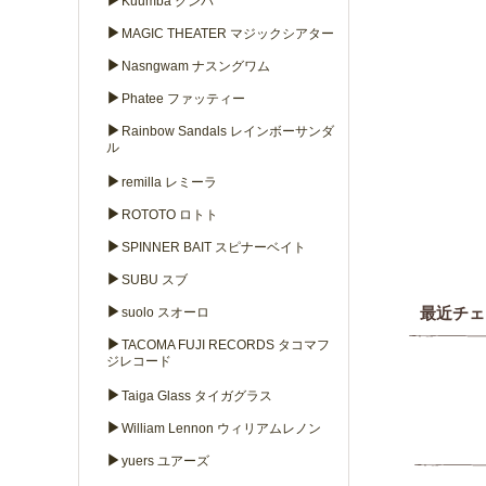
▶
Kuumba クンバ
▶
MAGIC THEATER マジックシアター
▶
Nasngwam ナスングワム
▶
Phatee ファッティー
▶
Rainbow Sandals レインボーサンダ
ル
▶
remilla レミーラ
▶
ROTOTO ロトト
▶
SPINNER BAIT スピナーベイト
▶
SUBU スブ
▶
最近チェ
suolo スオーロ
▶
TACOMA FUJI RECORDS タコマフ
ジレコード
▶
Taiga Glass タイガグラス
▶
William Lennon ウィリアムレノン
▶
yuers ユアーズ