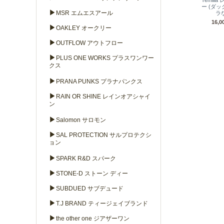
remil
ー (ダ
▶
MSR エムエスアール
ラ
16,
▶
OAKLEY オークリー
▶
OUTFLOW アウトフロー
▶
PLUS ONE WORKS プラスワンワー
クス
▶
PRANA PUNKS プラナパンクス
▶
RAIN OR SHINE レインオアシャイ
ン
▶
Salomon サロモン
▶
SAL PROTECTION サルプロテクシ
ョン
▶
SPARK R&D スパーク
▶
STONE-D ストーン ディー
▶
SUBDUED サブデュード
▶
T.J BRAND ティージェイブランド
▶
the other one ジアザーワン