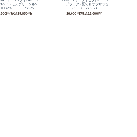
EMP ゴーヘンプ｜GREEN
remilla レミーラ｜ヒダレイージ
 PANTS (モスグリーン)(ヘ
ー (ブラック)(夏でもサラサラな
100%のイージーパンツ)
イージーパンツ)
4,500円(税込15,950円)
16,000円(税込17,600円)