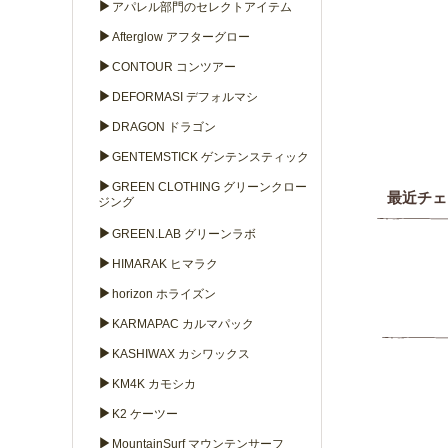
▶
アパレル部門のセレクトアイテム
▶
Afterglow アフターグロー
▶
CONTOUR コンツアー
▶
DEFORMASI デフォルマシ
▶
DRAGON ドラゴン
▶
GENTEMSTICK ゲンテンスティック
▶
GREEN CLOTHING グリーンクロー
最近チェ
ジング
▶
GREEN.LAB グリーンラボ
▶
HIMARAK ヒマラク
▶
horizon ホライズン
▶
KARMAPAC カルマパック
▶
KASHIWAX カシワックス
▶
KM4K カモシカ
▶
K2 ケーツー
▶
MountainSurf マウンテンサーフ