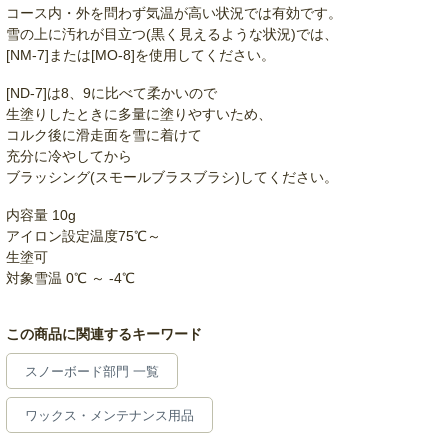
コース内・外を問わず気温が高い状況では有効です。
雪の上に汚れが目立つ(黒く見えるような状況)では、
[NM-7]または[MO-8]を使用してください。
[ND-7]は8、9に比べて柔かいので
生塗りしたときに多量に塗りやすいため、
コルク後に滑走面を雪に着けて
充分に冷やしてから
ブラッシング(スモールブラスブラシ)してください。
内容量 10g
アイロン設定温度75℃～
生塗可
対象雪温 0℃ ～ -4℃
この商品に関連するキーワード
スノーボード部門 一覧
ワックス・メンテナンス用品