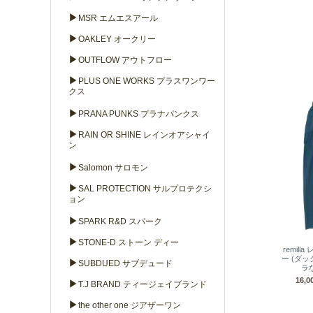
▶
MSR エムエスアール
▶
OAKLEY オークリー
▶
OUTFLOW アウトフロー
▶
PLUS ONE WORKS プラスワンワー
クス
▶
PRANA PUNKS プラナパンクス
▶
RAIN OR SHINE レインオアシャイ
ン
▶
Salomon サロモン
▶
SAL PROTECTION サルプロテクシ
ョン
▶
SPARK R&D スパーク
▶
STONE-D ストーン ディー
remil
ー (ダ
▶
SUBDUED サブデュード
ラ
16,
▶
T.J BRAND ティージェイブランド
▶
the other one ジアザーワン