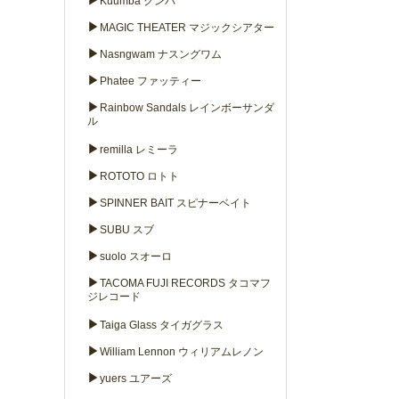
▶
Kuumba クンバ
▶
MAGIC THEATER マジックシアター
▶
Nasngwam ナスングワム
▶
Phatee ファッティー
▶
Rainbow Sandals レインボーサンダ
ル
▶
remilla レミーラ
▶
ROTOTO ロトト
▶
SPINNER BAIT スピナーベイト
▶
SUBU スブ
▶
suolo スオーロ
▶
TACOMA FUJI RECORDS タコマフ
ジレコード
▶
Taiga Glass タイガグラス
▶
William Lennon ウィリアムレノン
▶
yuers ユアーズ