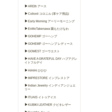
▶
AREth アース
▶
Collonil コロニル (革ケア用品)
▶
Early Morning アーリーモーニング
▶
EnMoTakenawa 園もたけなわ
▶
GOHEMP ゴーヘンプ
▶
GOHEMP ゴーヘンプ レディース
▶
GOWEST ゴーウエスト
▶
HAVE A GRATEFUL DAY ハブアグレ
イトフルデイ
▶
HiHiHi ひひひ
▶
IMPRESTORE インプレストア
▶
Indian Jewelry インディアンジュエ
リー
▶
ITUAIS イトゥアイス
▶
KUBIKI LEATHER クビキレザー