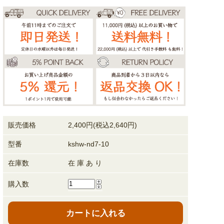
販売価格
2,400円(税込2,640円)
型番
kshw-nd7-10
在庫数
在 庫 あ り
購入数
カートに入れる