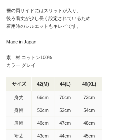
裾の両サイドにはスリットが入り、
後ろ着丈が少し長く設定されているため
着用時のシルエットもキレイです。
Made in Japan
素 材 コットン100%
カラー グレイ
サイズ
42(M)
44(L)
46(XL)
身丈
66cm
70cm
73cm
身幅
50cm
52cm
54cm
肩幅
46cm
47cm
48cm
裄丈
43cm
44cm
45cm