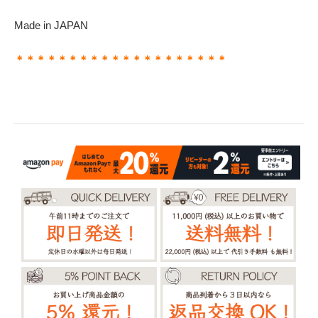
Made in JAPAN
＊＊＊＊＊＊＊＊＊＊＊＊＊＊＊＊＊＊＊＊