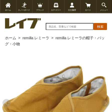
ホーム
スノーボード
ブランド
カテゴリー
注文履歴
カート
メニュー
検索
ホーム
>
remilla レミーラ
>
remilla レミーラの帽子・バッ
グ・小物