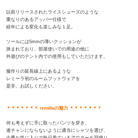
以前リリースされたライスシューズのような
重なりのあるアッパー仕様で
経年による変化も楽しみな１足。
ソールには5mmの薄いクッションが
挟まれており、部屋使いでの用途の他に
外遊びのテント内での使用もしていただけます。
服作りの延長線上にあるような
レミーラ初のルームフットウェアを
是非、お試しください。
＊＊＊＊＊＊＊ remillaの魅力 ＊＊＊＊＊＊＊
何も考えずに手に取ったパンツを穿き、
連チャンにならないように適当にシャツを選び、
今季お気に入りで毎日着ているアウターを羽織り、