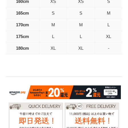
160cm
XS
XS
S
165cm
S
S
M
170cm
M
M
L
175cm
L
L
XL
180cm
XL
XL
-