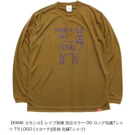
【KM4K カモシカ】レイブ前橋 別注カラー OG ロング化繊Tシャ
ツ T'S LOGO (コヨーテ)(長袖 化繊Tシャツ)