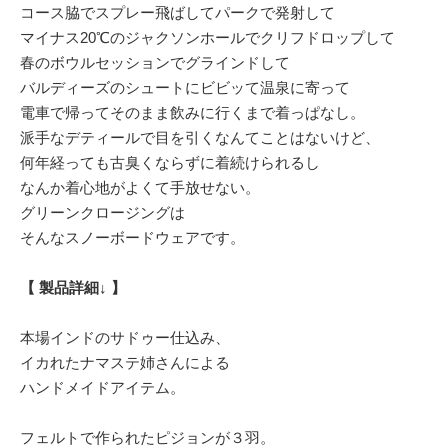
コース脇でスプレー飛ばしてパークで発射して
マイナス20℃のジャクソンホールでクリフドロップして
春のボウルセッションでグラインドして
バルディーズのシュートにビビッて温泉に寄って
電車で帰ってそのまま飲みに行くまで着っぱなし。
派手なデティールで目を引くなんてことはないけど、
何年経っても古臭くならずに着続けられるし
なんか着心地がよくて手放せない。
グリーンクロージングは
そんなスノーボードウェアです。
【 製品詳細↓ 】
本場インドのサドゥー仕込み、
イカれたナマステ姉さんによる
ハンドメイドアイテム。
フェルトで作られたピジョンが３羽。