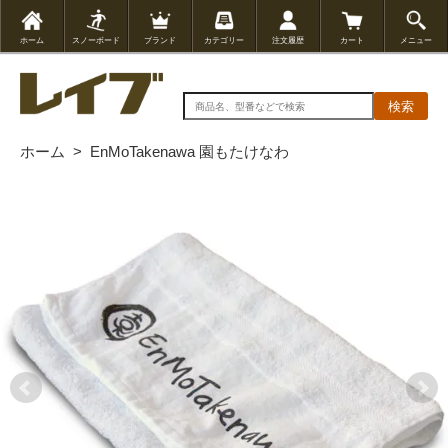
ホーム
スノーボード
ブランド
カテゴリー
注文履歴
カート
メニュー
検索
ホーム
>
EnMoTakenawa 園もたけなわ