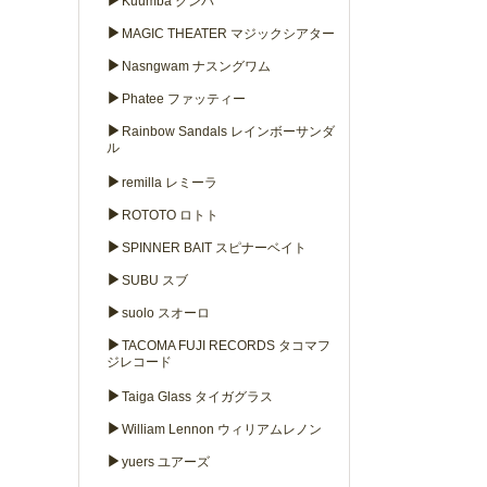
▶
Kuumba クンバ
▶
MAGIC THEATER マジックシアター
▶
Nasngwam ナスングワム
▶
Phatee ファッティー
▶
Rainbow Sandals レインボーサンダ
ル
▶
remilla レミーラ
▶
ROTOTO ロトト
▶
SPINNER BAIT スピナーベイト
▶
SUBU スブ
▶
suolo スオーロ
▶
TACOMA FUJI RECORDS タコマフ
ジレコード
▶
Taiga Glass タイガグラス
▶
William Lennon ウィリアムレノン
▶
yuers ユアーズ