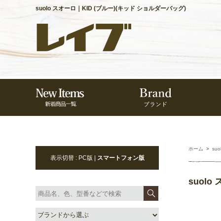
suolo スオーロ｜KID (ブルー)(キッド ショルダーバッグ)
ホーム
>
su
表示切替 : PC版 |
スマートフォン版
suol