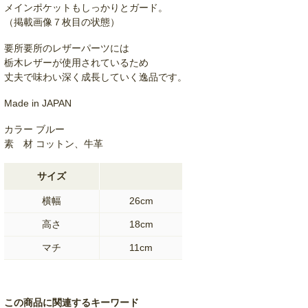
メインポケットもしっかりとガード。
（掲載画像７枚目の状態）
要所要所のレザーパーツには
栃木レザーが使用されているため
丈夫で味わい深く成長していく逸品です。
Made in JAPAN
カラー ブルー
素 材 コットン、牛革
サイズ
横幅
26cm
高さ
18cm
マチ
11cm
この商品に関連するキーワード