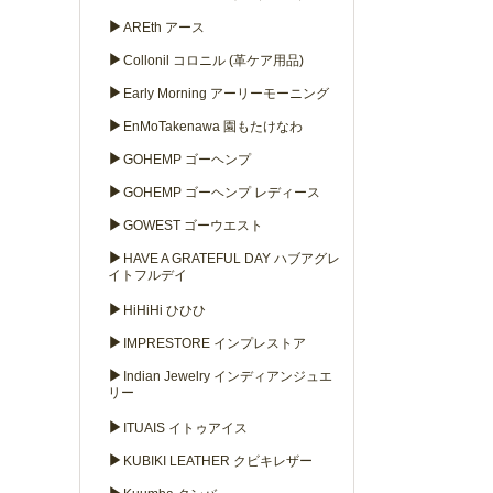
▶
AREth アース
▶
Collonil コロニル (革ケア用品)
▶
Early Morning アーリーモーニング
▶
EnMoTakenawa 園もたけなわ
▶
GOHEMP ゴーヘンプ
▶
GOHEMP ゴーヘンプ レディース
▶
GOWEST ゴーウエスト
▶
HAVE A GRATEFUL DAY ハブアグレ
イトフルデイ
▶
HiHiHi ひひひ
▶
IMPRESTORE インプレストア
▶
Indian Jewelry インディアンジュエ
リー
▶
ITUAIS イトゥアイス
▶
KUBIKI LEATHER クビキレザー