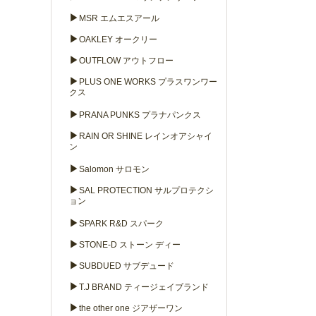
▶
MSR エムエスアール
▶
OAKLEY オークリー
▶
OUTFLOW アウトフロー
▶
PLUS ONE WORKS プラスワンワー
クス
▶
PRANA PUNKS プラナパンクス
▶
RAIN OR SHINE レインオアシャイ
ン
▶
Salomon サロモン
▶
SAL PROTECTION サルプロテクシ
ョン
▶
SPARK R&D スパーク
▶
STONE-D ストーン ディー
▶
SUBDUED サブデュード
▶
T.J BRAND ティージェイブランド
▶
the other one ジアザーワン