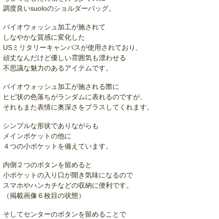
調度良いsuoloのショルダーバッグ。
バイオウォッシュ加工が施されて
しなやかな質感に変化した
USミリタリーキャンバスが使用されており、
頑丈なんだけど優しい雰囲気も漂わせる
不思議な魅力のあるアイテムです。
バイオウォッシュ加工が施される際に
ヒビ状の色落ちがランダムに表れるのですが、
それもまた表情に奥深さをプラスしてくれます。
シンプルな形状でありながらも
メインポケットの他に
４つの小ポケットを備えています。
内側２つのボタンを留めると
小ポケットの入り口が開き気味になるので
スマホやハンカチなどの収納に便利です。
（掲載画像６枚目の状態）
そしてセンターのボタンを留めることで