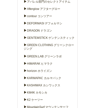
▶
アパレル部門のセレクトアイテム
▶
Afterglow アフターグロー
▶
contour コンツアー
▶
DEFORMASI デフォルマシ
▶
DRAGON ドラゴン
▶
GENTEMSTICK ゲンテンスティック
▶
GREEN CLOTHING グリーンクロー
ジング
▶
GREEN.LAB グリーンラボ
▶
HIMARAK ヒマラク
▶
horizon ホライズン
▶
KARMAPAC カルマパック
▶
KASHIWAX カシワックス
▶
KM4K カモシカ
▶
K2 ケーツー
▶
MountainSurf マウンテンサーフ