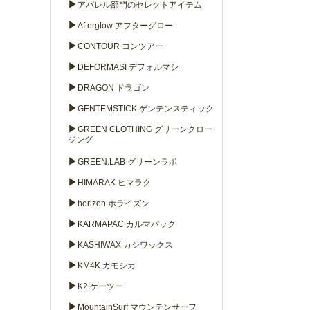
▶
アパレル部門のセレクトアイテム
▶
Afterglow アフターグロー
▶
CONTOUR コンツアー
▶
DEFORMASI デフォルマシ
▶
DRAGON ドラゴン
▶
GENTEMSTICK ゲンテンスティック
▶
GREEN CLOTHING グリーンクロー
ジング
▶
GREEN.LAB グリーンラボ
▶
HIMARAK ヒマラク
▶
horizon ホライズン
▶
KARMAPAC カルマパック
▶
KASHIWAX カシワックス
▶
KM4K カモシカ
▶
K2 ケーツー
▶
MountainSurf マウンテンサーフ