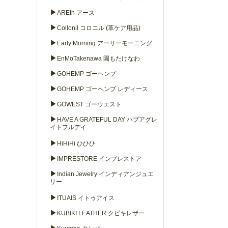
▶
AREth アース
▶
Collonil コロニル (革ケア用品)
▶
Early Morning アーリーモーニング
▶
EnMoTakenawa 園もたけなわ
▶
GOHEMP ゴーヘンプ
▶
GOHEMP ゴーヘンプ レディース
▶
GOWEST ゴーウエスト
▶
HAVE A GRATEFUL DAY ハブアグレ
イトフルデイ
▶
HiHiHi ひひひ
▶
IMPRESTORE インプレストア
▶
Indian Jewelry インディアンジュエ
リー
▶
ITUAIS イトゥアイス
▶
KUBIKI LEATHER クビキレザー