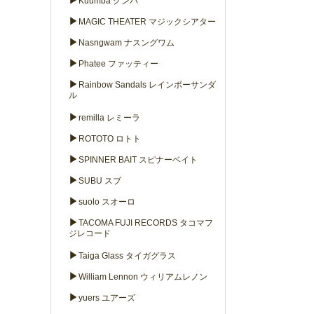
▶
Kuumba クンバ
▶
MAGIC THEATER マジックシアター
▶
Nasngwam ナスングワム
▶
Phatee ファッティー
▶
Rainbow Sandals レインボーサンダ
ル
▶
remilla レミーラ
▶
ROTOTO ロトト
▶
SPINNER BAIT スピナーベイト
▶
SUBU スブ
▶
suolo スオーロ
▶
TACOMA FUJI RECORDS タコマフ
ジレコード
▶
Taiga Glass タイガグラス
▶
William Lennon ウィリアムレノン
▶
yuers ユアーズ