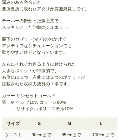
深みのある色合いと
要所要所に表れたアタリが雰囲気良しです。
テーパーの掛かった膝上丈で
スッキリとした印象のシルエット。
股下のガゼット(マチ)のおかげで
アクティブなシチュエーションでも
動きやすい作りとなっています。
左右にそれぞれ跨るように付けられた
大きなポケットが特徴的で、
右側には５つ、左側には３つのポケットが
搭載された収納力抜群の１本です。
カラー サンセットゴールド
素 材 ヘンプ10% コットン80%
リサイクルポリエステル10%
サイズ
S
M
L
ウエスト
～90cmまで
～95cmまで
～100cmまで