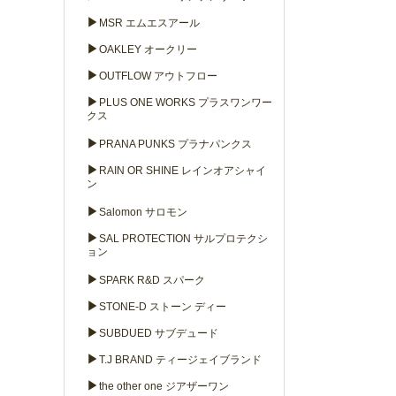
▶
MSR エムエスアール
▶
OAKLEY オークリー
▶
OUTFLOW アウトフロー
▶
PLUS ONE WORKS プラスワンワー
クス
▶
PRANA PUNKS プラナパンクス
▶
RAIN OR SHINE レインオアシャイ
ン
▶
Salomon サロモン
▶
SAL PROTECTION サルプロテクシ
ョン
▶
SPARK R&D スパーク
▶
STONE-D ストーン ディー
▶
SUBDUED サブデュード
▶
T.J BRAND ティージェイブランド
▶
the other one ジアザーワン