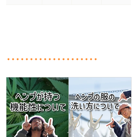
＊＊＊＊＊＊＊＊＊＊＊＊＊＊＊＊＊＊＊＊