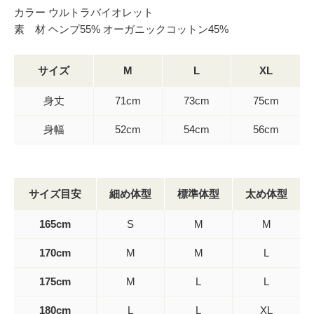
カラー ウルトラバイオレット
素 材 ヘンプ55% オーガニックコットン45%
サイズ
M
L
XL
身丈
71cm
73cm
75cm
身幅
52cm
54cm
56cm
サイズ目安
細め体型
標準体型
太め体型
165cm
S
M
M
170cm
M
M
L
175cm
M
L
L
180cm
L
L
XL