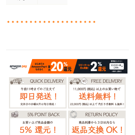
＊＊＊＊＊＊＊＊＊＊＊＊＊＊＊＊＊＊＊＊