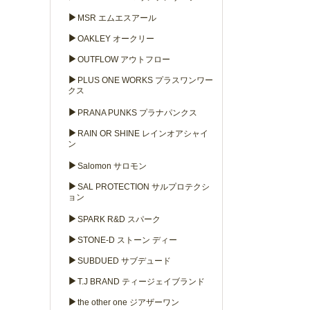
▶
MSR エムエスアール
▶
OAKLEY オークリー
▶
OUTFLOW アウトフロー
▶
PLUS ONE WORKS プラスワンワー
クス
▶
PRANA PUNKS プラナパンクス
▶
RAIN OR SHINE レインオアシャイ
ン
▶
Salomon サロモン
▶
SAL PROTECTION サルプロテクシ
ョン
▶
SPARK R&D スパーク
▶
STONE-D ストーン ディー
▶
SUBDUED サブデュード
▶
T.J BRAND ティージェイブランド
▶
the other one ジアザーワン