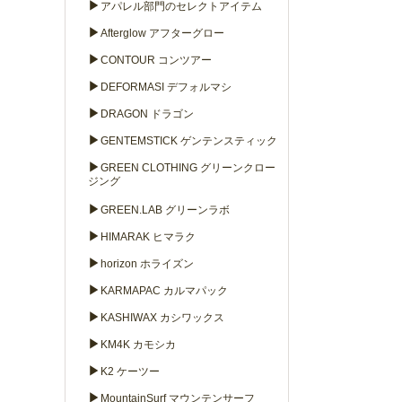
▶
アパレル部門のセレクトアイテム
▶
Afterglow アフターグロー
▶
CONTOUR コンツアー
▶
DEFORMASI デフォルマシ
▶
DRAGON ドラゴン
▶
GENTEMSTICK ゲンテンスティック
▶
GREEN CLOTHING グリーンクロー
ジング
▶
GREEN.LAB グリーンラボ
▶
HIMARAK ヒマラク
▶
horizon ホライズン
▶
KARMAPAC カルマパック
▶
KASHIWAX カシワックス
▶
KM4K カモシカ
▶
K2 ケーツー
▶
MountainSurf マウンテンサーフ