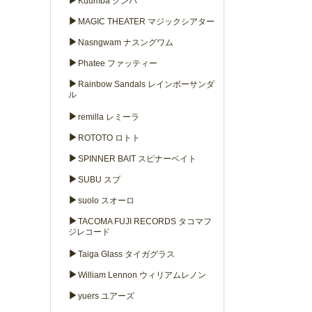
▶
Kuumba クンバ
▶
MAGIC THEATER マジックシアター
▶
Nasngwam ナスングワム
▶
Phatee ファッティー
▶
Rainbow Sandals レインボーサンダ
ル
▶
remilla レミーラ
▶
ROTOTO ロトト
▶
SPINNER BAIT スピナーベイト
▶
SUBU スブ
▶
suolo スオーロ
▶
TACOMA FUJI RECORDS タコマフ
ジレコード
▶
Taiga Glass タイガグラス
▶
William Lennon ウィリアムレノン
▶
yuers ユアーズ