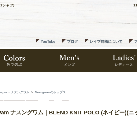
ポロシャツ)
1
YouTube
ブログ
レイブ前橋について
sngwam ナスングワム
>
Nasngwamのトップス
gwam ナスングワム｜BLEND KNIT POLO (ネイビー)