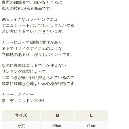
裏面の細部まで、細かなところに
職人の技術が光る逸品です。
90'sライクなカラーリングには
デニムショートパンツもピッタリハマる
若い方にも着ていただきたい１枚。
カラーによって編地に変化があり
まるでリメイクアイテムのような
立体感のある仕上がりもポイントです。
なのに裏面はニットでしか使えない
リンキング縫製によって
ゴロつきが最小限に抑えられているので
非常に綺麗な心地よい着心地が特徴です。
カラー：ネイビー
素 材：コットン100%
サイズ
M
L
身丈
69cm
71cm