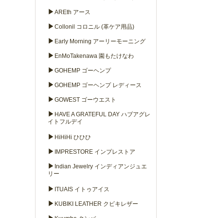
▶
AREth アース
▶
Collonil コロニル (革ケア用品)
▶
Early Morning アーリーモーニング
▶
EnMoTakenawa 園もたけなわ
▶
GOHEMP ゴーヘンプ
▶
GOHEMP ゴーヘンプ レディース
▶
GOWEST ゴーウエスト
▶
HAVE A GRATEFUL DAY ハブアグレ
イトフルデイ
▶
HiHiHi ひひひ
▶
IMPRESTORE インプレストア
▶
Indian Jewelry インディアンジュエ
リー
▶
ITUAIS イトゥアイス
▶
KUBIKI LEATHER クビキレザー