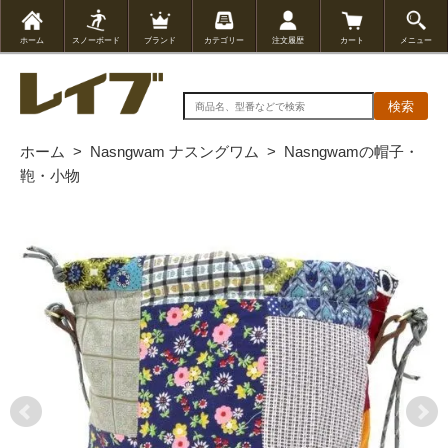
ホーム
スノーボード
ブランド
カテゴリー
注文履歴
カート
メニュー
検索
ホーム
>
Nasngwam ナスングワム
>
Nasngwamの帽子・
鞄・小物