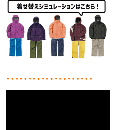
＊＊＊＊＊＊＊＊＊＊＊＊＊＊＊＊＊＊＊＊