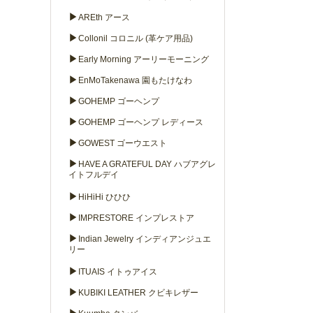
▶
AREth アース
▶
Collonil コロニル (革ケア用品)
▶
Early Morning アーリーモーニング
▶
EnMoTakenawa 園もたけなわ
▶
GOHEMP ゴーヘンプ
▶
GOHEMP ゴーヘンプ レディース
▶
GOWEST ゴーウエスト
▶
HAVE A GRATEFUL DAY ハブアグレ
イトフルデイ
▶
HiHiHi ひひひ
▶
IMPRESTORE インプレストア
▶
Indian Jewelry インディアンジュエ
リー
▶
ITUAIS イトゥアイス
▶
KUBIKI LEATHER クビキレザー