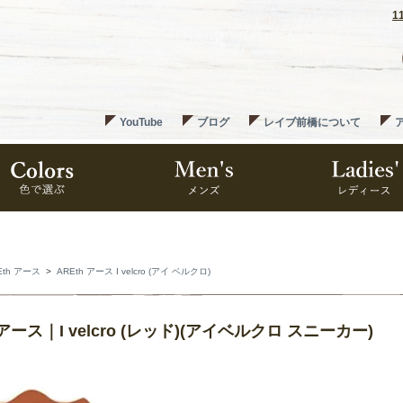
1
YouTube
ブログ
レイブ前橋について
Eth アース
>
AREth アース I velcro (アイ ベルクロ)
 アース｜I velcro (レッド)(アイベルクロ スニーカー)