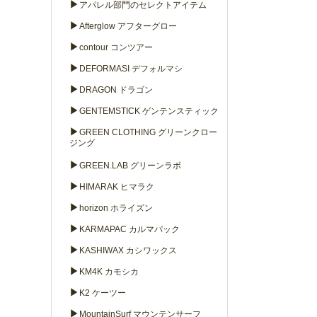
▶
アパレル部門のセレクトアイテム
▶
Afterglow アフターグロー
▶
contour コンツアー
▶
DEFORMASI デフォルマシ
▶
DRAGON ドラゴン
▶
GENTEMSTICK ゲンテンスティック
▶
GREEN CLOTHING グリーンクロー
ジング
▶
GREEN.LAB グリーンラボ
▶
HIMARAK ヒマラク
▶
horizon ホライズン
▶
KARMAPAC カルマパック
▶
KASHIWAX カシワックス
▶
KM4K カモシカ
▶
K2 ケーツー
▶
MountainSurf マウンテンサーフ