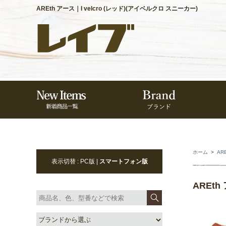
AREth アース｜I velcro (レッド)(アイベルクロ スニーカー)
ホーム
>
AR
表示切替 : PC版 |
スマートフォン版
AREth