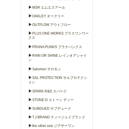
▶
MSR エムエスアール
▶
OAKLEY オークリー
▶
OUTFLOW アウトフロー
▶
PLUS ONE WORKS プラスワンワー
クス
▶
PRANA PUNKS プラナパンクス
▶
RAIN OR SHINE レインオアシャイ
ン
▶
Salomon サロモン
▶
SAL PROTECTION サルプロテクシ
ョン
▶
SPARK R&D スパーク
▶
STONE-D ストーン ディー
▶
SUBDUED サブデュード
▶
T.J BRAND ティージェイブランド
▶
the other one ジアザーワン