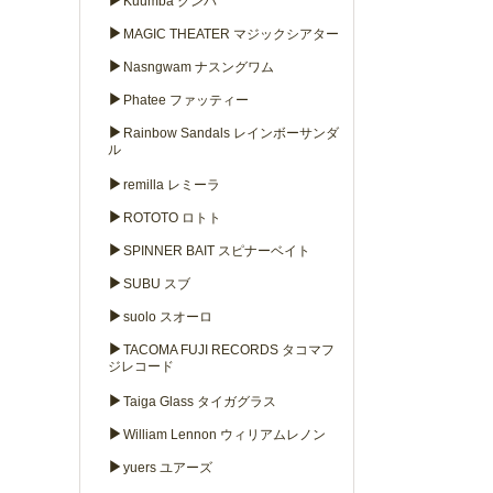
▶
Kuumba クンバ
▶
MAGIC THEATER マジックシアター
▶
Nasngwam ナスングワム
▶
Phatee ファッティー
▶
Rainbow Sandals レインボーサンダ
ル
▶
remilla レミーラ
▶
ROTOTO ロトト
▶
SPINNER BAIT スピナーベイト
▶
SUBU スブ
▶
suolo スオーロ
▶
TACOMA FUJI RECORDS タコマフ
ジレコード
▶
Taiga Glass タイガグラス
▶
William Lennon ウィリアムレノン
▶
yuers ユアーズ