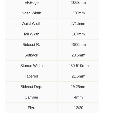
EF.Edge
1063mm
Nose Width
330mm
Waist Width
271.5mm
Tail Width
287mm
Sidecut R.
7900mm
Setback
29.5mm
Stance Width
430-510mm
Tapered
21.5mm
Sidecut Dep.
29.25mm
Camber
4mm
Flex
12/20