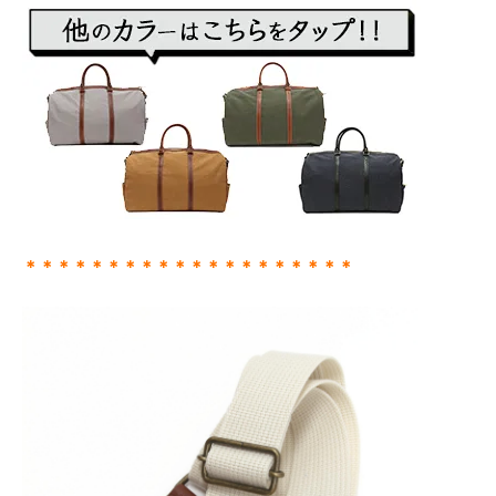
＊＊＊＊＊＊＊＊＊＊＊＊＊＊＊＊＊＊＊＊