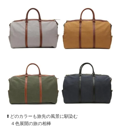
⬆︎どのカラーも旅先の風景に馴染む
４色展開の旅の相棒