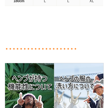
180cm
L
L
XL
＊＊＊＊＊＊＊＊＊＊＊＊＊＊＊＊＊＊＊＊