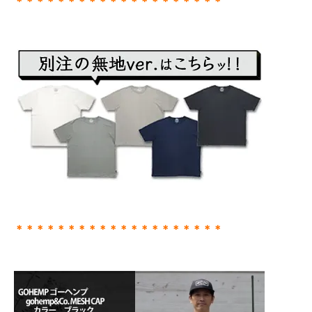
＊＊＊＊＊＊＊＊＊＊＊＊＊＊＊＊＊＊＊＊
＊＊＊＊＊＊＊＊＊＊＊＊＊＊＊＊＊＊＊＊