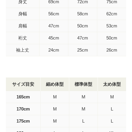
身丈
69cm
72cm
75cm
身幅
56cm
58cm
62cm
肩幅
47cm
50cm
53cm
裄丈
45cm
47cm
50cm
袖上丈
24cm
25cm
26cm
サイズ目安
細め体型
標準体型
太め体型
165cm
M
M
M
170cm
M
M
L
175cm
M
L
L