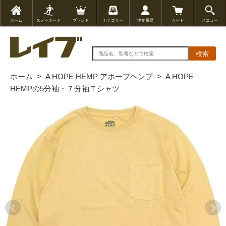
ホーム
スノーボード
ブランド
カテゴリー
注文履歴
カート
メニュー
検索
ホーム
>
A HOPE HEMP アホープヘンプ
>
A HOPE
HEMPの5分袖・７分袖Ｔシャツ