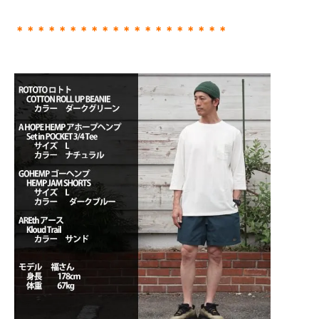
＊＊＊＊＊＊＊＊＊＊＊＊＊＊＊＊＊＊＊＊