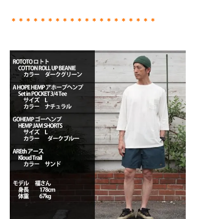
＊＊＊＊＊＊＊＊＊＊＊＊＊＊＊＊＊＊＊＊