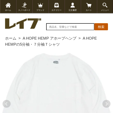
ホーム
スノーボード
ブランド
カテゴリー
注文履歴
カート
メニュー
検索
ホーム
>
A HOPE HEMP アホープヘンプ
>
A HOPE
HEMPの5分袖・７分袖Ｔシャツ