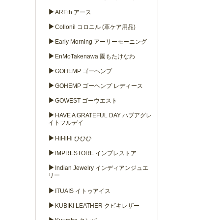
▶
AREth アース
▶
Collonil コロニル (革ケア用品)
▶
Early Morning アーリーモーニング
▶
EnMoTakenawa 園もたけなわ
▶
GOHEMP ゴーヘンプ
▶
GOHEMP ゴーヘンプ レディース
▶
GOWEST ゴーウエスト
▶
HAVE A GRATEFUL DAY ハブアグレ
イトフルデイ
▶
HiHiHi ひひひ
▶
IMPRESTORE インプレストア
▶
Indian Jewelry インディアンジュエ
リー
▶
ITUAIS イトゥアイス
▶
KUBIKI LEATHER クビキレザー