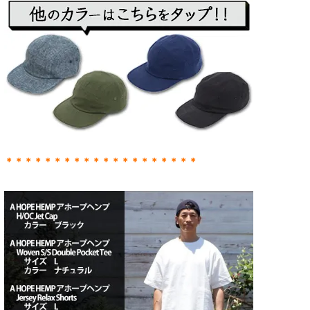
＊＊＊＊＊＊＊＊＊＊＊＊＊＊＊＊＊＊＊＊