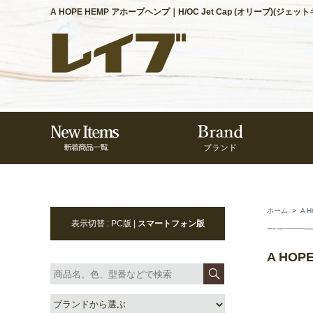
A HOPE HEMP アホープヘンプ｜H/OC Jet Cap (オリーブ)(ジェッ
ホーム
>
A 
表示切替 : PC版 |
スマートフォン版
A HOP