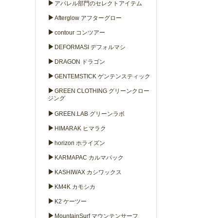
▶
アパレル部門のセレクトアイテム
▶
Afterglow アフターグロー
▶
contour コンツアー
▶
DEFORMASI デフォルマシ
▶
DRAGON ドラゴン
▶
GENTEMSTICK ゲンテンスティック
▶
GREEN CLOTHING グリーンクロー
ジング
▶
GREEN.LAB グリーンラボ
▶
HIMARAK ヒマラク
▶
horizon ホライズン
▶
KARMAPAC カルマパック
▶
KASHIWAX カシワックス
▶
KM4K カモシカ
▶
K2 ケーツー
▶
MountainSurf マウンテンサーフ