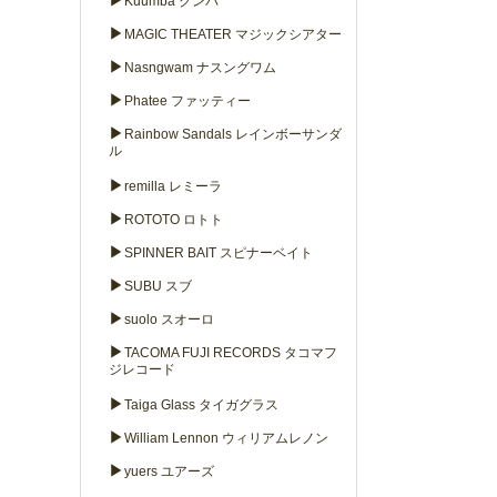
▶
Kuumba クンバ
▶
MAGIC THEATER マジックシアター
▶
Nasngwam ナスングワム
▶
Phatee ファッティー
▶
Rainbow Sandals レインボーサンダ
ル
▶
remilla レミーラ
▶
ROTOTO ロトト
▶
SPINNER BAIT スピナーベイト
▶
SUBU スブ
▶
suolo スオーロ
▶
TACOMA FUJI RECORDS タコマフ
ジレコード
▶
Taiga Glass タイガグラス
▶
William Lennon ウィリアムレノン
▶
yuers ユアーズ