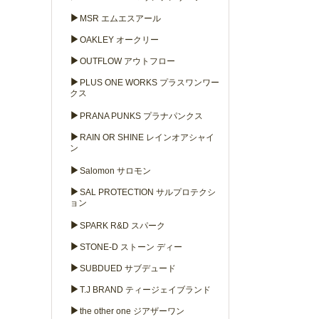
▶
MSR エムエスアール
▶
OAKLEY オークリー
▶
OUTFLOW アウトフロー
▶
PLUS ONE WORKS プラスワンワー
クス
▶
PRANA PUNKS プラナパンクス
▶
RAIN OR SHINE レインオアシャイ
ン
▶
Salomon サロモン
▶
SAL PROTECTION サルプロテクシ
ョン
▶
SPARK R&D スパーク
▶
STONE-D ストーン ディー
▶
SUBDUED サブデュード
▶
T.J BRAND ティージェイブランド
▶
the other one ジアザーワン