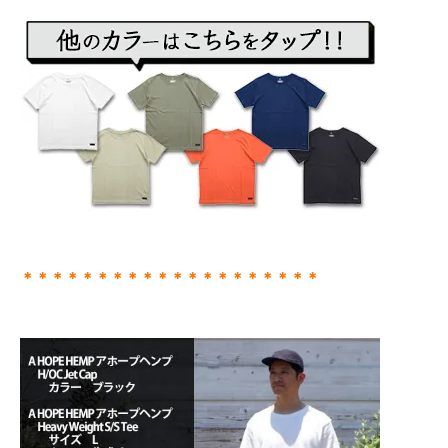
＊＊＊＊＊＊＊＊＊＊＊＊＊＊＊＊＊＊＊＊