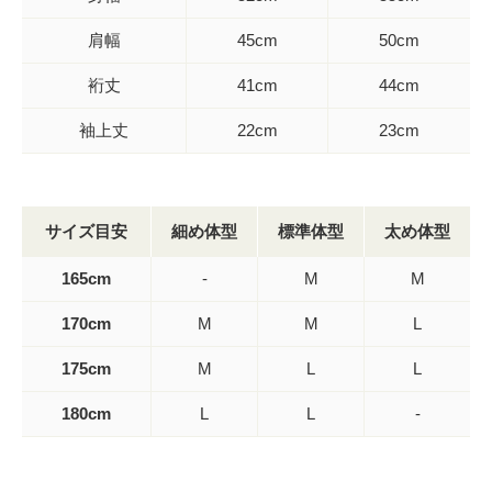
肩幅
45cm
50cm
裄丈
41cm
44cm
袖上丈
22cm
23cm
サイズ目安
細め体型
標準体型
太め体型
165cm
-
M
M
170cm
M
M
L
175cm
M
L
L
180cm
L
L
-