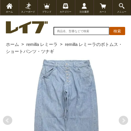
ホーム
スノーボード
ブランド
カテゴリー
注文履歴
カート
メニュー
検索
ホーム
>
remilla レミーラ
>
remilla レミーラのボトムス・
ショートパンツ・ツナギ