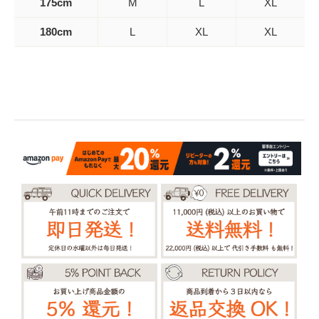
175cm
M
L
XL
180cm
L
XL
XL