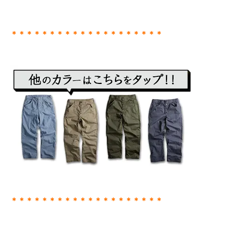
＊＊＊＊＊＊＊＊＊＊＊＊＊＊＊＊＊＊＊＊
＊＊＊＊＊＊＊＊＊＊＊＊＊＊＊＊＊＊＊＊