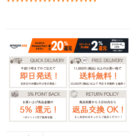
＊＊＊＊＊＊＊＊＊＊＊＊＊＊＊＊＊＊＊＊