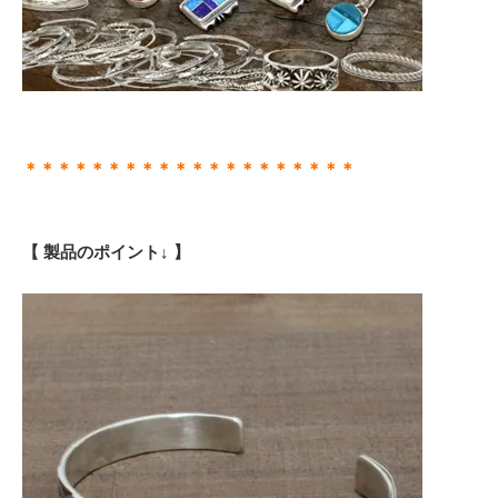
＊＊＊＊＊＊＊＊＊＊＊＊＊＊＊＊＊＊＊＊
【 製品のポイント↓ 】