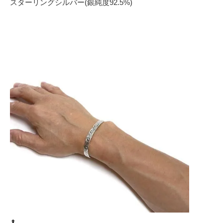
スターリングシルバー(銀純度92.5%)
⬆︎