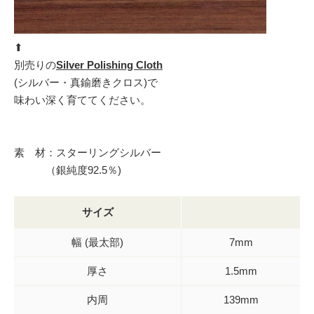
⬆︎
別売りの
Silver Polishing Cloth
(シルバー・真鍮磨きクロス)で
味わい深く育ててください。
素 材：スターリングシルバー
（銀純度92.5％)
サイズ
幅 (最太部)
7mm
厚さ
1.5mm
内周
139mm