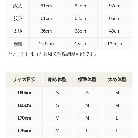
総丈
91cm
94cm
97cm
股下
61cm
63cm
65cm
太腿
36cm
38cm
40cm
裾幅
12.5cm
13cm
13.5cm
『ウエストはゴムと紐で伸縮調整可能です』
サイズ目安
細め体型
標準体型
太め体型
160cm
S
S
M
165cm
S
M
M
170cm
M
M
L
175cm
M
L
L