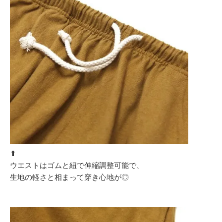
⬆︎
ウエストはゴムと紐で伸縮調整可能で、
生地の軽さと相まって穿き心地が◎