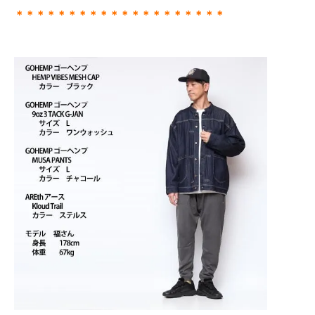
＊＊＊＊＊＊＊＊＊＊＊＊＊＊＊＊＊＊＊＊