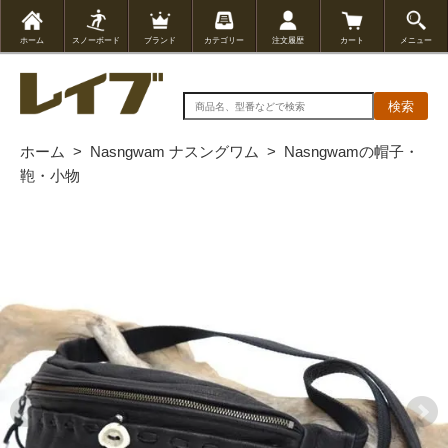
ホーム
スノーボード
ブランド
カテゴリー
注文履歴
カート
メニュー
検索
ホーム
>
Nasngwam ナスングワム
>
Nasngwamの帽子・
鞄・小物