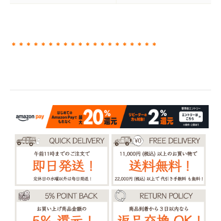
＊＊＊＊＊＊＊＊＊＊＊＊＊＊＊＊＊＊＊＊