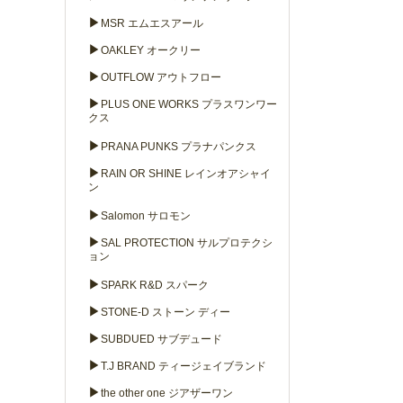
▶
MSR エムエスアール
▶
OAKLEY オークリー
▶
OUTFLOW アウトフロー
▶
PLUS ONE WORKS プラスワンワー
クス
▶
PRANA PUNKS プラナパンクス
▶
RAIN OR SHINE レインオアシャイ
ン
▶
Salomon サロモン
▶
SAL PROTECTION サルプロテクシ
ョン
▶
SPARK R&D スパーク
▶
STONE-D ストーン ディー
▶
SUBDUED サブデュード
▶
T.J BRAND ティージェイブランド
▶
the other one ジアザーワン