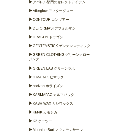
▶
アパレル部門のセレクトアイテム
▶
Afterglow アフターグロー
▶
CONTOUR コンツアー
▶
DEFORMASI デフォルマシ
▶
DRAGON ドラゴン
▶
GENTEMSTICK ゲンテンスティック
▶
GREEN CLOTHING グリーンクロー
ジング
▶
GREEN.LAB グリーンラボ
▶
HIMARAK ヒマラク
▶
horizon ホライズン
▶
KARMAPAC カルマパック
▶
KASHIWAX カシワックス
▶
KM4K カモシカ
▶
K2 ケーツー
▶
MountainSurf マウンテンサーフ