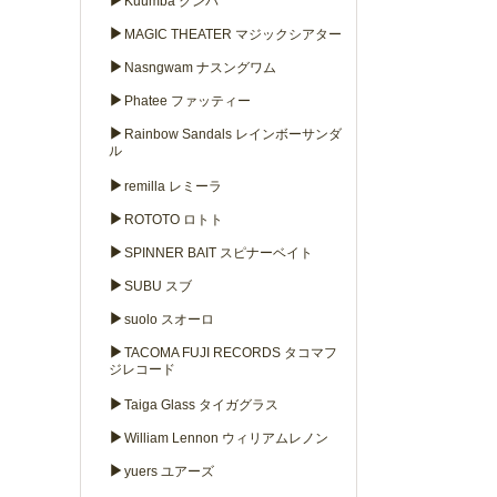
▶
Kuumba クンバ
▶
MAGIC THEATER マジックシアター
▶
Nasngwam ナスングワム
▶
Phatee ファッティー
▶
Rainbow Sandals レインボーサンダ
ル
▶
remilla レミーラ
▶
ROTOTO ロトト
▶
SPINNER BAIT スピナーベイト
▶
SUBU スブ
▶
suolo スオーロ
▶
TACOMA FUJI RECORDS タコマフ
ジレコード
▶
Taiga Glass タイガグラス
▶
William Lennon ウィリアムレノン
▶
yuers ユアーズ