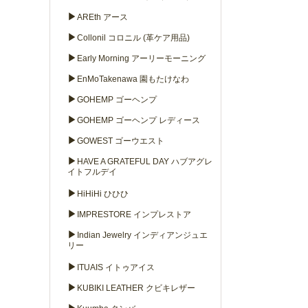
▶
AREth アース
▶
Collonil コロニル (革ケア用品)
▶
Early Morning アーリーモーニング
▶
EnMoTakenawa 園もたけなわ
▶
GOHEMP ゴーヘンプ
▶
GOHEMP ゴーヘンプ レディース
▶
GOWEST ゴーウエスト
▶
HAVE A GRATEFUL DAY ハブアグレ
イトフルデイ
▶
HiHiHi ひひひ
▶
IMPRESTORE インプレストア
▶
Indian Jewelry インディアンジュエ
リー
▶
ITUAIS イトゥアイス
▶
KUBIKI LEATHER クビキレザー