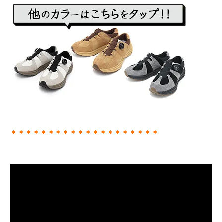
＊＊＊＊＊＊＊＊＊＊＊＊＊＊＊＊＊＊＊＊