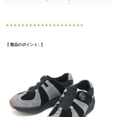
＊＊＊＊＊＊＊＊＊＊＊＊＊＊＊＊＊＊＊＊
【 製品のポイント↓ 】