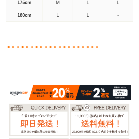
175cm
M
L
L
180cm
L
L
-
＊＊＊＊＊＊＊＊＊＊＊＊＊＊＊＊＊＊＊＊