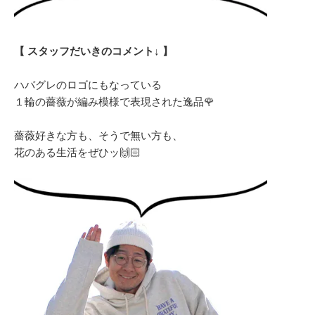
【 スタッフだいきのコメント↓ 】
ハバグレのロゴにもなっている
１輪の薔薇が編み模様で表現された逸品🌹
薔薇好きな方も、そうで無い方も、
花のある生活をぜひッ🙌🏻