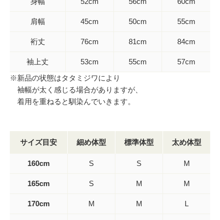
身幅
52cm
56cm
60cm
肩幅
45cm
50cm
55cm
裄丈
76cm
81cm
84cm
袖上丈
53cm
55cm
57cm
※新品の状態はタタミジワにより
袖幅が太く感じる場合がありますが、
着用を重ねると馴染んでいきます。
サイズ目安
細め体型
標準体型
太め体型
160cm
S
S
M
165cm
S
M
M
170cm
M
M
L