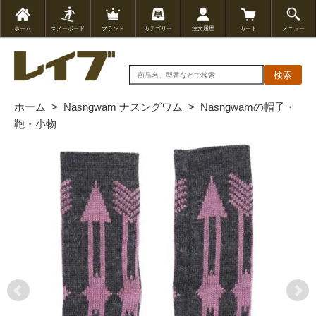
ホーム
スノーボード
ブランド
カテゴリー
注文履歴
カート
メニュー
検索
ホーム
>
Nasngwam ナスングワム
>
Nasngwamの帽子・
鞄・小物