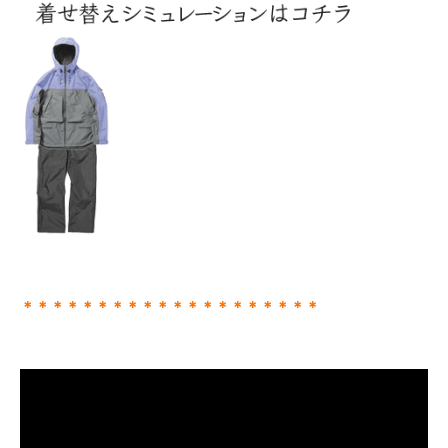
＊＊＊＊＊＊＊＊＊＊＊＊＊＊＊＊＊＊＊＊