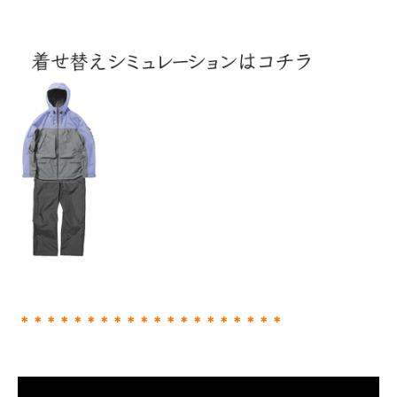
＊＊＊＊＊＊＊＊＊＊＊＊＊＊＊＊＊＊＊＊