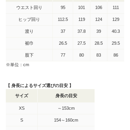
ウエスト回り
95
101
106
111
ヒップ回り
112.5
119
124
129
渡り
37
37.8
39
40.3
裾巾
26.5
27.5
28.5
29.5
股下
77
80
83
86
※単位：cm
【 身長によるサイズ選びの目安 】
サイズ
身長の目安
XS
～153cm
S
154～160cm