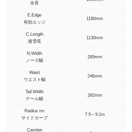
全長
E.Edge
1180mm
有効エッジ
C.Length
1130mm
接雪長
N.Width
289mm
ノーズ幅
Waist
246mm
ウエスト幅
Tail Width
282mm
テール幅
Radius mr
7.9～9.1m
サイドカーブ
Camber