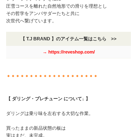
圧雪コースを離れた自然地形での滑りを理想とし
その哲学をアンバサダーたちと共に
次世代へ繋げています。
【 T.J BRAND 】のアイテム一覧はこちら >>
→ https://reveshop.com/
＊＊＊＊＊＊＊＊＊＊＊＊＊＊＊＊＊＊＊＊
【 ダリング・プレチューン について↓ 】
ダリングは乗り味を左右する大切な作業。
買ったままの新品状態の板は
実はまだ、未完成。