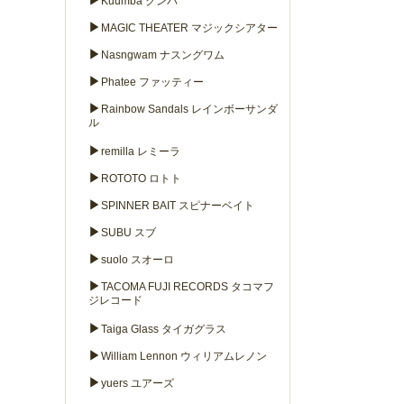
▶
Kuumba クンバ
▶
MAGIC THEATER マジックシアター
▶
Nasngwam ナスングワム
▶
Phatee ファッティー
▶
Rainbow Sandals レインボーサンダ
ル
▶
remilla レミーラ
▶
ROTOTO ロトト
▶
SPINNER BAIT スピナーベイト
▶
SUBU スブ
▶
suolo スオーロ
▶
TACOMA FUJI RECORDS タコマフ
ジレコード
▶
Taiga Glass タイガグラス
▶
William Lennon ウィリアムレノン
▶
yuers ユアーズ