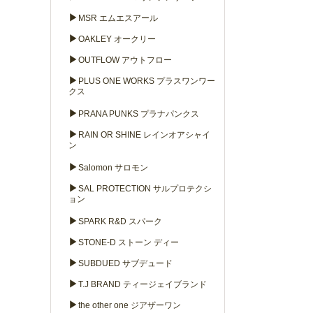
▶
MSR エムエスアール
▶
OAKLEY オークリー
▶
OUTFLOW アウトフロー
▶
PLUS ONE WORKS プラスワンワー
クス
▶
PRANA PUNKS プラナパンクス
▶
RAIN OR SHINE レインオアシャイ
ン
▶
Salomon サロモン
▶
SAL PROTECTION サルプロテクシ
ョン
▶
SPARK R&D スパーク
▶
STONE-D ストーン ディー
▶
SUBDUED サブデュード
▶
T.J BRAND ティージェイブランド
▶
the other one ジアザーワン