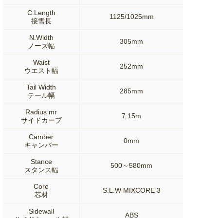
C.Length
1125/1025mm
接雪長
N.Width
305mm
ノーズ幅
Waist
252mm
ウエスト幅
Tail Width
285mm
テール幅
Radius mr
7.15m
サイドカーブ
Camber
0mm
キャンバー
Stance
500～580mm
スタンス幅
Core
S.L.W MIXCORE 3
芯材
Sidewall
ABS