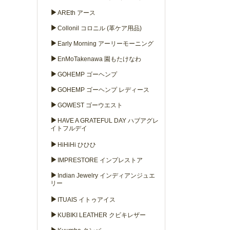
▶
AREth アース
▶
Collonil コロニル (革ケア用品)
▶
Early Morning アーリーモーニング
▶
EnMoTakenawa 園もたけなわ
▶
GOHEMP ゴーヘンプ
▶
GOHEMP ゴーヘンプ レディース
▶
GOWEST ゴーウエスト
▶
HAVE A GRATEFUL DAY ハブアグレ
イトフルデイ
▶
HiHiHi ひひひ
▶
IMPRESTORE インプレストア
▶
Indian Jewelry インディアンジュエ
リー
▶
ITUAIS イトゥアイス
▶
KUBIKI LEATHER クビキレザー