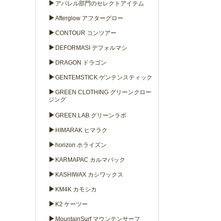
▶
アパレル部門のセレクトアイテム
▶
Afterglow アフターグロー
▶
CONTOUR コンツアー
▶
DEFORMASI デフォルマシ
▶
DRAGON ドラゴン
▶
GENTEMSTICK ゲンテンスティック
▶
GREEN CLOTHING グリーンクロー
ジング
▶
GREEN.LAB グリーンラボ
▶
HIMARAK ヒマラク
▶
horizon ホライズン
▶
KARMAPAC カルマパック
▶
KASHIWAX カシワックス
▶
KM4K カモシカ
▶
K2 ケーツー
▶
MountainSurf マウンテンサーフ