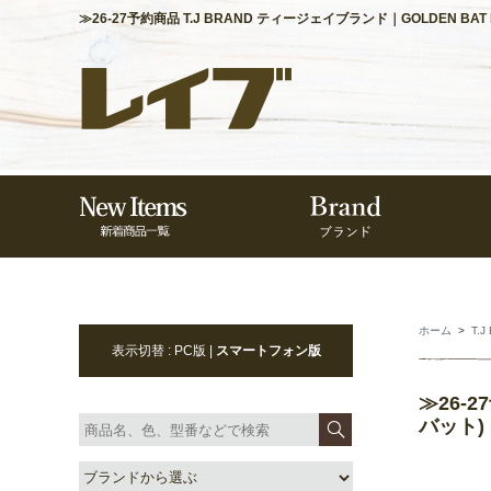
≫26-27予約商品 T.J BRAND ティージェイブランド｜GOLDEN BAT 
ホーム
>
T.
表示切替 : PC版 |
スマートフォン版
≫26-2
バット)