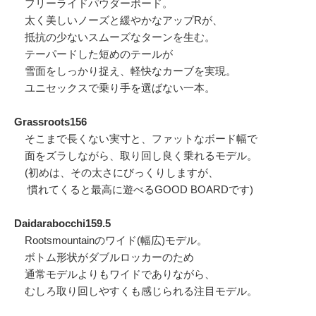
フリーライドパウダーボード。
太く美しいノーズと緩やかなアップRが、
抵抗の少ないスムーズなターンを生む。
テーパードした短めのテールが
雪面をしっかり捉え、軽快なカーブを実現。
ユニセックスで乗り手を選ばない一本。
Grassroots156
そこまで長くない実寸と、ファットなボード幅で
面をズラしながら、取り回し良く乗れるモデル。
(初めは、その太さにびっくりしますが、
慣れてくると最高に遊べるGOOD BOARDです)
Daidarabocchi159.5
Rootsmountainのワイド(幅広)モデル。
ボトム形状がダブルロッカーのため
通常モデルよりもワイドでありながら、
むしろ取り回しやすくも感じられる注目モデル。