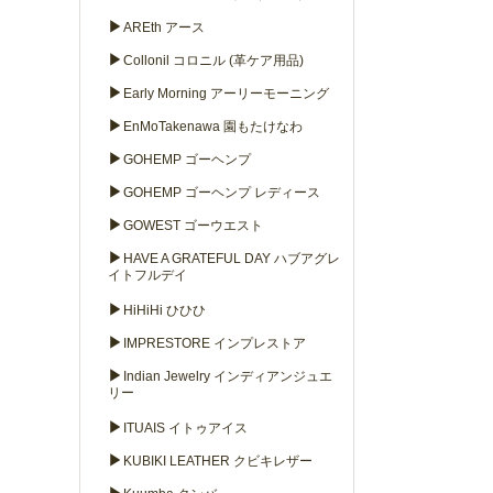
▶
AREth アース
▶
Collonil コロニル (革ケア用品)
▶
Early Morning アーリーモーニング
▶
EnMoTakenawa 園もたけなわ
▶
GOHEMP ゴーヘンプ
▶
GOHEMP ゴーヘンプ レディース
▶
GOWEST ゴーウエスト
▶
HAVE A GRATEFUL DAY ハブアグレ
イトフルデイ
▶
HiHiHi ひひひ
▶
IMPRESTORE インプレストア
▶
Indian Jewelry インディアンジュエ
リー
▶
ITUAIS イトゥアイス
▶
KUBIKI LEATHER クビキレザー