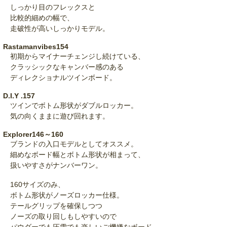
しっかり目のフレックスと
比較的細めの幅で、
走破性が高いしっかりモデル。
Rastamanvibes154
初期からマイナーチェンジし続けている、
クラッシックなキャンバー感のある
ディレクショナルツインボード。
D.I.Y .157
ツインでボトム形状がダブルロッカー。
気の向くままに遊び回れます。
Explorer146～160
ブランドの入口モデルとしてオススメ。
細めなボード幅とボトム形状が相まって、
扱いやすさがナンバーワン。
160サイズのみ、
ボトム形状がノーズロッカー仕様。
テールグリップを確保しつつ
ノーズの取り回しもしやすいので
パウダーでも圧雪でも楽しいご機嫌なボード。