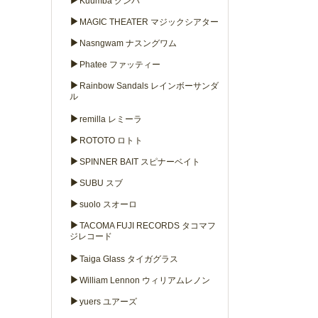
▶
Kuumba クンバ
▶
MAGIC THEATER マジックシアター
▶
Nasngwam ナスングワム
▶
Phatee ファッティー
▶
Rainbow Sandals レインボーサンダ
ル
▶
remilla レミーラ
▶
ROTOTO ロトト
▶
SPINNER BAIT スピナーベイト
▶
SUBU スブ
▶
suolo スオーロ
▶
TACOMA FUJI RECORDS タコマフ
ジレコード
▶
Taiga Glass タイガグラス
▶
William Lennon ウィリアムレノン
▶
yuers ユアーズ