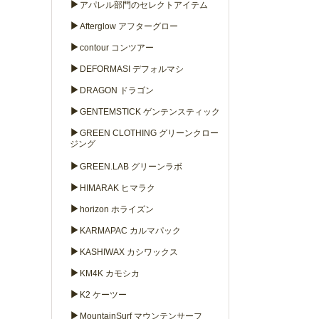
▶
アパレル部門のセレクトアイテム
▶
Afterglow アフターグロー
▶
contour コンツアー
▶
DEFORMASI デフォルマシ
▶
DRAGON ドラゴン
▶
GENTEMSTICK ゲンテンスティック
▶
GREEN CLOTHING グリーンクロー
ジング
▶
GREEN.LAB グリーンラボ
▶
HIMARAK ヒマラク
▶
horizon ホライズン
▶
KARMAPAC カルマパック
▶
KASHIWAX カシワックス
▶
KM4K カモシカ
▶
K2 ケーツー
▶
MountainSurf マウンテンサーフ