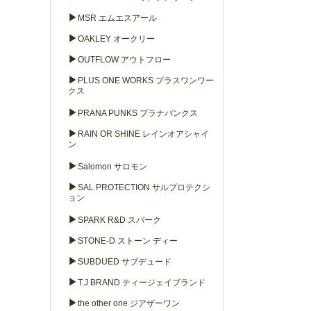
▶
MSR エムエスアール
▶
OAKLEY オークリー
▶
OUTFLOW アウトフロー
▶
PLUS ONE WORKS プラスワンワー
クス
▶
PRANA PUNKS プラナパンクス
▶
RAIN OR SHINE レインオアシャイ
ン
▶
Salomon サロモン
▶
SAL PROTECTION サルプロテクシ
ョン
▶
SPARK R&D スパーク
▶
STONE-D ストーン ディー
▶
SUBDUED サブデュード
▶
T.J BRAND ティージェイブランド
▶
the other one ジアザーワン