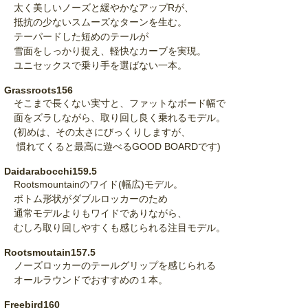
太く美しいノーズと緩やかなアップRが、
抵抗の少ないスムーズなターンを生む。
テーパードした短めのテールが
雪面をしっかり捉え、軽快なカーブを実現。
ユニセックスで乗り手を選ばない一本。
Grassroots156
そこまで長くない実寸と、ファットなボード幅で
面をズラしながら、取り回し良く乗れるモデル。
(初めは、その太さにびっくりしますが、
慣れてくると最高に遊べるGOOD BOARDです)
Daidarabocchi159.5
Rootsmountainのワイド(幅広)モデル。
ボトム形状がダブルロッカーのため
通常モデルよりもワイドでありながら、
むしろ取り回しやすくも感じられる注目モデル。
Rootsmoutain157.5
ノーズロッカーのテールグリップを感じられる
オールラウンドでおすすめの１本。
Freebird160