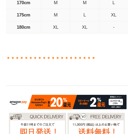
170cm
M
M
L
175cm
M
L
XL
180cm
XL
XL
-
＊＊＊＊＊＊＊＊＊＊＊＊＊＊＊＊＊＊＊＊