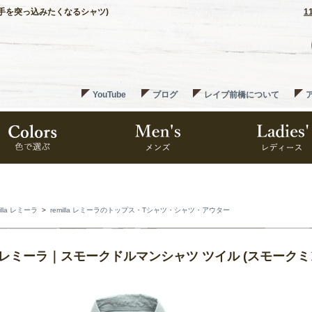
)(手を突っ込みたくなるシャツ)
1
YouTube
ブログ
レイブ前橋について
illa レミーラ
>
remilla レミーラのトップス・Tシャツ・シャツ・アウター
lla レミーラ｜スモークドルマンシャツ ツイル (スモーク