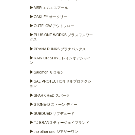
▶
MSR エムエスアール
▶
OAKLEY オークリー
▶
OUTFLOW アウトフロー
▶
PLUS ONE WORKS プラスワンワー
クス
▶
PRANA PUNKS プラナパンクス
▶
RAIN OR SHINE レインオアシャイ
ン
▶
Salomon サロモン
▶
SAL PROTECTION サルプロテクシ
ョン
▶
SPARK R&D スパーク
▶
STONE-D ストーン ディー
▶
SUBDUED サブデュード
▶
T.J BRAND ティージェイブランド
▶
the other one ジアザーワン