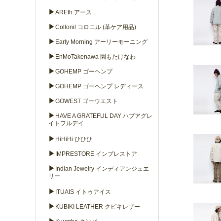
▶
AREth アース
▶
Collonil コロニル (革ケア用品)
▶
Early Morning アーリーモーニング
▶
EnMoTakenawa 園もたけなわ
▶
GOHEMP ゴーヘンプ
▶
GOHEMP ゴーヘンプ レディース
▶
GOWEST ゴーウエスト
▶
HAVE A GRATEFUL DAY ハブアグレ
イトフルデイ
▶
HiHiHi ひひひ
▶
IMPRESTORE インプレストア
▶
Indian Jewelry インディアンジュエ
リー
▶
ITUAIS イトゥアイス
▶
KUBIKI LEATHER クビキレザー