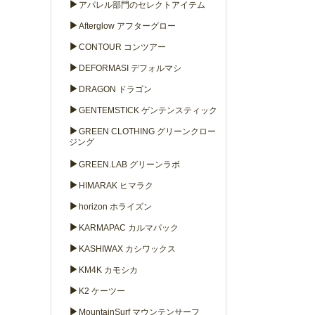
▶
アパレル部門のセレクトアイテム
▶
Afterglow アフターグロー
▶
CONTOUR コンツアー
▶
DEFORMASI デフォルマシ
▶
DRAGON ドラゴン
▶
GENTEMSTICK ゲンテンスティック
▶
GREEN CLOTHING グリーンクロー
ジング
▶
GREEN.LAB グリーンラボ
▶
HIMARAK ヒマラク
▶
horizon ホライズン
▶
KARMAPAC カルマパック
▶
KASHIWAX カシワックス
▶
KM4K カモシカ
▶
K2 ケーツー
▶
MountainSurf マウンテンサーフ