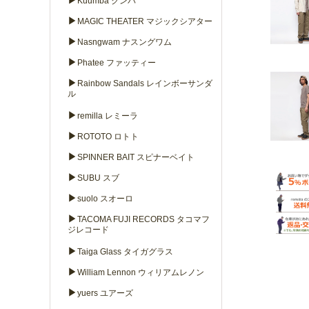
▶
Kuumba クンバ
▶
MAGIC THEATER マジックシアター
▶
Nasngwam ナスングワム
▶
Phatee ファッティー
▶
Rainbow Sandals レインボーサンダ
ル
▶
remilla レミーラ
▶
ROTOTO ロトト
▶
SPINNER BAIT スピナーベイト
▶
SUBU スブ
▶
suolo スオーロ
▶
TACOMA FUJI RECORDS タコマフ
ジレコード
▶
Taiga Glass タイガグラス
▶
William Lennon ウィリアムレノン
▶
yuers ユアーズ