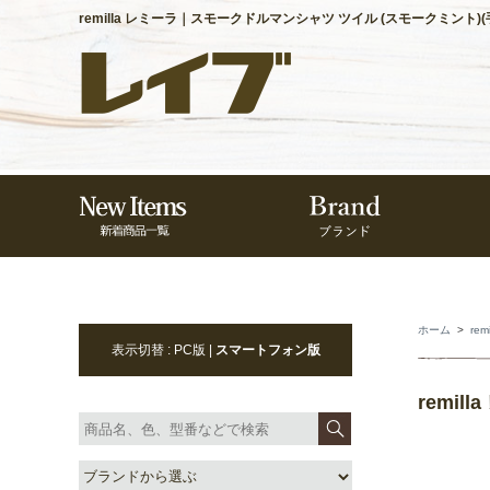
remilla レミーラ｜スモークドルマンシャツ ツイル (スモークミント
ホーム
>
rem
表示切替 : PC版 |
スマートフォン版
remi