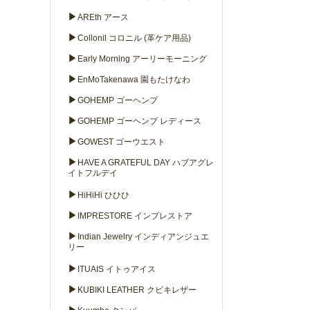
▶
AREth アース
▶
Collonil コロニル (革ケア用品)
▶
Early Morning アーリーモーニング
▶
EnMoTakenawa 園もたけなわ
▶
GOHEMP ゴーヘンプ
▶
GOHEMP ゴーヘンプ レディース
▶
GOWEST ゴーウエスト
▶
HAVE A GRATEFUL DAY ハブアグレ
イトフルデイ
▶
HiHiHi ひひひ
▶
IMPRESTORE インプレストア
▶
Indian Jewelry インディアンジュエ
リー
▶
ITUAIS イトゥアイス
▶
KUBIKI LEATHER クビキレザー