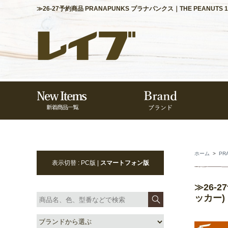
≫26-27予約商品 PRANAPUNKS プラナパンクス｜THE PEANUTS
ホーム
>
PR
表示切替 : PC版 |
スマートフォン版
≫26-2
ッカー)