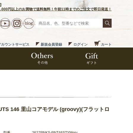
定】
1,000円以上のお買物で送料無料！午前11時までのご注文で即日発送！
アカウントサービス
新規会員登録
ログイン
カート
TS 146 里山コアモデル (groovy)(フラットロ
型番
2627PNKS-PNT46STYMgrv