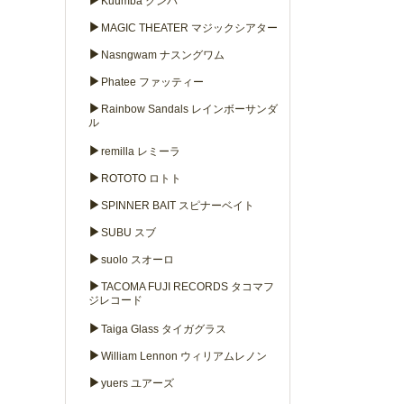
▶
Kuumba クンバ
▶
MAGIC THEATER マジックシアター
▶
Nasngwam ナスングワム
▶
Phatee ファッティー
▶
Rainbow Sandals レインボーサンダ
ル
▶
remilla レミーラ
▶
ROTOTO ロトト
▶
SPINNER BAIT スピナーベイト
▶
SUBU スブ
▶
suolo スオーロ
▶
TACOMA FUJI RECORDS タコマフ
ジレコード
▶
Taiga Glass タイガグラス
▶
William Lennon ウィリアムレノン
▶
yuers ユアーズ