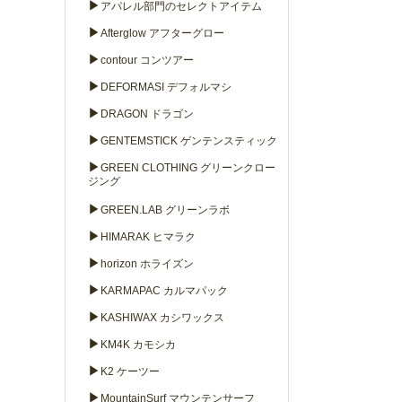
▶
アパレル部門のセレクトアイテム
▶
Afterglow アフターグロー
▶
contour コンツアー
▶
DEFORMASI デフォルマシ
▶
DRAGON ドラゴン
▶
GENTEMSTICK ゲンテンスティック
▶
GREEN CLOTHING グリーンクロー
ジング
▶
GREEN.LAB グリーンラボ
▶
HIMARAK ヒマラク
▶
horizon ホライズン
▶
KARMAPAC カルマパック
▶
KASHIWAX カシワックス
▶
KM4K カモシカ
▶
K2 ケーツー
▶
MountainSurf マウンテンサーフ