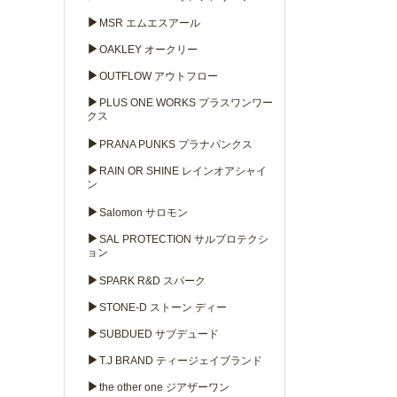
▶
MSR エムエスアール
▶
OAKLEY オークリー
▶
OUTFLOW アウトフロー
▶
PLUS ONE WORKS プラスワンワー
クス
▶
PRANA PUNKS プラナパンクス
▶
RAIN OR SHINE レインオアシャイ
ン
▶
Salomon サロモン
▶
SAL PROTECTION サルプロテクシ
ョン
▶
SPARK R&D スパーク
▶
STONE-D ストーン ディー
▶
SUBDUED サブデュード
▶
T.J BRAND ティージェイブランド
▶
the other one ジアザーワン