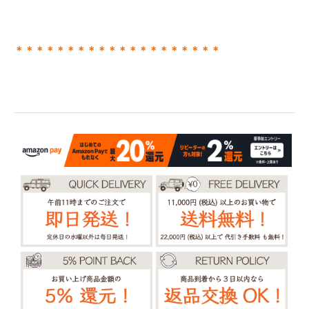
＊＊＊＊＊＊＊＊＊＊＊＊＊＊＊＊＊＊＊＊