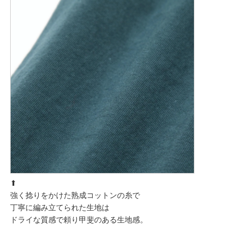
⬆︎
強く捻りをかけた熟成コットンの糸で
丁寧に編み立てられた生地は
ドライな質感で頼り甲斐のある生地感。