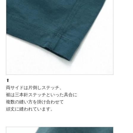
⬆︎
両サイドは片倒しステッチ、
裾は三本針ステッチといった具合に
複数の縫い方を掛け合わせて
頑丈に縫われています。