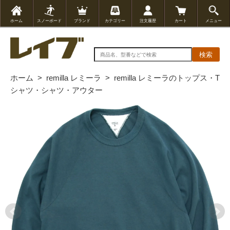
ホーム
スノーボード
ブランド
カテゴリー
注文履歴
カート
メニュー
検索
ホーム
>
remilla レミーラ
>
remilla レミーラのトップス・T
シャツ・シャツ・アウター