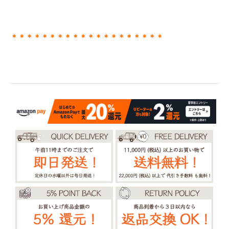
＊＊＊＊＊＊＊＊＊＊＊＊＊＊＊＊＊＊＊＊