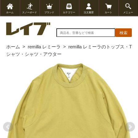
ホーム
スノーボード
ブランド
カテゴリー
注文履歴
カート
メニュー
検索
ホーム
>
remilla レミーラ
>
remilla レミーラのトップス・T
シャツ・シャツ・アウター